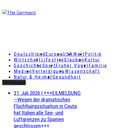
Deutschland
Europa
USA
Welt
Politik
Wirtschaft
Lifestyle
Glauben
Kultur
Geschichte
Sport
Früher Vogel
Familie
Medien
Verteidigung
Wissenschaft
Natur & Heimat
Gesundheit
Eilmeldungen
31. Juli 2026
|
+++EILMELDUNG
—Wegen der dramatischen
Flüchtluingssituation in Ceuta
hat Italien alle See- und
Luftgrenzen zu Spanien
geschlossen+++