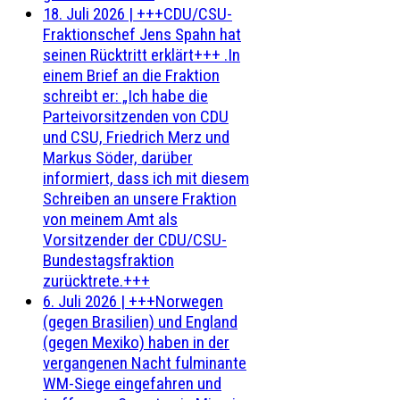
18. Juli 2026
|
+++CDU/CSU-
Fraktionschef Jens Spahn hat
seinen Rücktritt erklärt+++ .In
einem Brief an die Fraktion
schreibt er: „Ich habe die
Parteivorsitzenden von CDU
und CSU, Friedrich Merz und
Markus Söder, darüber
informiert, dass ich mit diesem
Schreiben an unsere Fraktion
von meinem Amt als
Vorsitzender der CDU/CSU-
Bundestagsfraktion
zurücktrete.+++
6. Juli 2026
|
+++Norwegen
(gegen Brasilien) und England
(gegen Mexiko) haben in der
vergangenen Nacht fulminante
WM-Siege eingefahren und