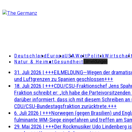
Deutschland
Europa
USA
Welt
Politik
Wirtschaf
Natur & Heimat
Gesundheit
Eilmeldungen
31. Juli 2026
|
+++EILMELDUNG—Wegen der dramatischen 
und Luftgrenzen zu Spanien geschlossen+++
18. Juli 2026
|
+++CDU/CSU-Fraktionschef Jens Spahn ha
Fraktion schreibt er: „Ich habe die Parteivorsitzend
darüber informiert, dass ich mit diesem Schreiben an
CDU/CSU-Bundestagsfraktion zurücktrete.+++
6. Juli 2026
|
+++Norwegen (gegen Brasilien) und Engl
fulminante WM-Siege eingefahren und treffen am Sam
29. Mai 2026
|
+++Der Rockmusiker Udo Lindenberg ist