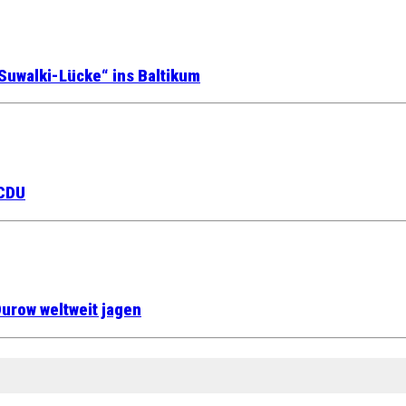
Suwalki-Lücke“ ins Baltikum
 CDU
urow weltweit jagen