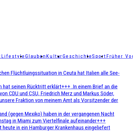
t
Lifestyle
Glauben
Kultur
Geschichte
Sport
Früher Vo
Flüchtluingssituation in Ceuta hat Italien alle See-
t seinen Rücktritt erklärt+++ .In einem Brief an die
en von CDU und CSU, Friedrich Merz und Markus Söder,
 unsere Fraktion von meinem Amt als Vorsitzender der
and (gegen Mexiko) haben in der vergangenen Nacht
stag in Miami zum Viertelfinale aufeinander+++
 heute in ein Hamburger Krankenhaus eingeliefert