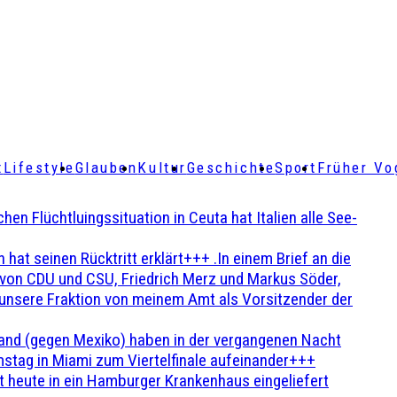
t
Lifestyle
Glauben
Kultur
Geschichte
Sport
Früher Vo
Flüchtluingssituation in Ceuta hat Italien alle See-
t seinen Rücktritt erklärt+++ .In einem Brief an die
en von CDU und CSU, Friedrich Merz und Markus Söder,
 unsere Fraktion von meinem Amt als Vorsitzender der
and (gegen Mexiko) haben in der vergangenen Nacht
stag in Miami zum Viertelfinale aufeinander+++
 heute in ein Hamburger Krankenhaus eingeliefert