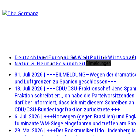
Deutschland
Europa
USA
Welt
Politik
Wirtschaf
Natur & Heimat
Gesundheit
Eilmeldungen
31. Juli 2026
|
+++EILMELDUNG—Wegen der dramatischen 
und Luftgrenzen zu Spanien geschlossen+++
18. Juli 2026
|
+++CDU/CSU-Fraktionschef Jens Spahn ha
Fraktion schreibt er: „Ich habe die Parteivorsitzend
darüber informiert, dass ich mit diesem Schreiben an
CDU/CSU-Bundestagsfraktion zurücktrete.+++
6. Juli 2026
|
+++Norwegen (gegen Brasilien) und Engl
fulminante WM-Siege eingefahren und treffen am Sam
29. Mai 2026
|
+++Der Rockmusiker Udo Lindenberg ist