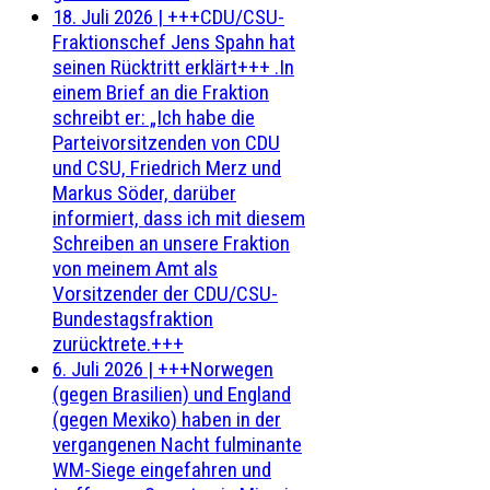
18. Juli 2026
|
+++CDU/CSU-
Fraktionschef Jens Spahn hat
seinen Rücktritt erklärt+++ .In
einem Brief an die Fraktion
schreibt er: „Ich habe die
Parteivorsitzenden von CDU
und CSU, Friedrich Merz und
Markus Söder, darüber
informiert, dass ich mit diesem
Schreiben an unsere Fraktion
von meinem Amt als
Vorsitzender der CDU/CSU-
Bundestagsfraktion
zurücktrete.+++
6. Juli 2026
|
+++Norwegen
(gegen Brasilien) und England
(gegen Mexiko) haben in der
vergangenen Nacht fulminante
WM-Siege eingefahren und