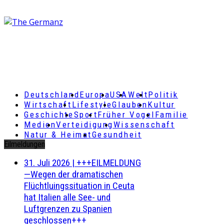
Deutschland
Europa
USA
Welt
Politik
Wirtschaft
Lifestyle
Glauben
Kultur
Geschichte
Sport
Früher Vogel
Familie
Medien
Verteidigung
Wissenschaft
Natur & Heimat
Gesundheit
Eilmeldungen
31. Juli 2026
|
+++EILMELDUNG
—Wegen der dramatischen
Flüchtluingssituation in Ceuta
hat Italien alle See- und
Luftgrenzen zu Spanien
geschlossen+++