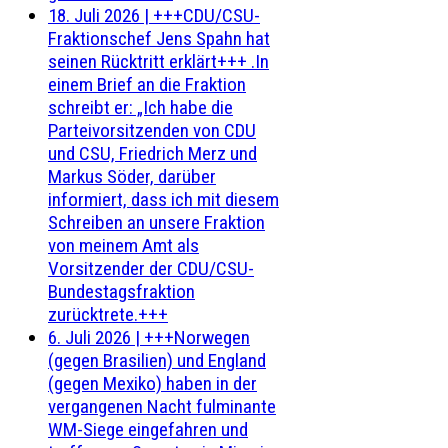
18. Juli 2026
|
+++CDU/CSU-
Fraktionschef Jens Spahn hat
seinen Rücktritt erklärt+++ .In
einem Brief an die Fraktion
schreibt er: „Ich habe die
Parteivorsitzenden von CDU
und CSU, Friedrich Merz und
Markus Söder, darüber
informiert, dass ich mit diesem
Schreiben an unsere Fraktion
von meinem Amt als
Vorsitzender der CDU/CSU-
Bundestagsfraktion
zurücktrete.+++
6. Juli 2026
|
+++Norwegen
(gegen Brasilien) und England
(gegen Mexiko) haben in der
vergangenen Nacht fulminante
WM-Siege eingefahren und