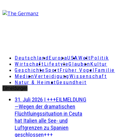
Deutschland
Europa
USA
Welt
Politik
Wirtschaft
Lifestyle
Glauben
Kultur
Geschichte
Sport
Früher Vogel
Familie
Medien
Verteidigung
Wissenschaft
Natur & Heimat
Gesundheit
Eilmeldungen
31. Juli 2026
|
+++EILMELDUNG
—Wegen der dramatischen
Flüchtluingssituation in Ceuta
hat Italien alle See- und
Luftgrenzen zu Spanien
geschlossen+++