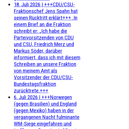
18. Juli 2026
|
+++CDU/CSU-
Fraktionschef Jens Spahn hat
seinen Rücktritt erklärt+++ .In
einem Brief an die Fraktion
schreibt er: „Ich habe die
Parteivorsitzenden von CDU
und CSU, Friedrich Merz und
Markus Söder, darüber
informiert, dass ich mit diesem
Schreiben an unsere Fraktion
von meinem Amt als
Vorsitzender der CDU/CSU-
Bundestagsfraktion
zurücktrete.+++
6. Juli 2026
|
+++Norwegen
(gegen Brasilien) und England
(gegen Mexiko) haben in der
vergangenen Nacht fulminante
WM-Siege eingefahren und