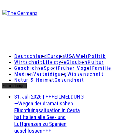
Deutschland
Europa
USA
Welt
Politik
Wirtschaft
Lifestyle
Glauben
Kultur
Geschichte
Sport
Früher Vogel
Familie
Medien
Verteidigung
Wissenschaft
Natur & Heimat
Gesundheit
Eilmeldungen
31. Juli 2026
|
+++EILMELDUNG
—Wegen der dramatischen
Flüchtluingssituation in Ceuta
hat Italien alle See- und
Luftgrenzen zu Spanien
geschlossen+++