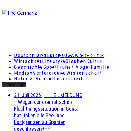
Deutschland
Europa
USA
Welt
Politik
Wirtschaft
Lifestyle
Glauben
Kultur
Geschichte
Sport
Früher Vogel
Familie
Medien
Verteidigung
Wissenschaft
Natur & Heimat
Gesundheit
Eilmeldungen
31. Juli 2026
|
+++EILMELDUNG
—Wegen der dramatischen
Flüchtluingssituation in Ceuta
hat Italien alle See- und
Luftgrenzen zu Spanien
geschlossen+++