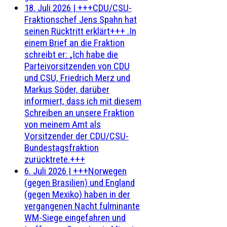
18. Juli 2026
|
+++CDU/CSU-
Fraktionschef Jens Spahn hat
seinen Rücktritt erklärt+++ .In
einem Brief an die Fraktion
schreibt er: „Ich habe die
Parteivorsitzenden von CDU
und CSU, Friedrich Merz und
Markus Söder, darüber
informiert, dass ich mit diesem
Schreiben an unsere Fraktion
von meinem Amt als
Vorsitzender der CDU/CSU-
Bundestagsfraktion
zurücktrete.+++
6. Juli 2026
|
+++Norwegen
(gegen Brasilien) und England
(gegen Mexiko) haben in der
vergangenen Nacht fulminante
WM-Siege eingefahren und