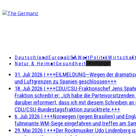
Deutschland
Europa
USA
Welt
Politik
Wirtschaf
Natur & Heimat
Gesundheit
Eilmeldungen
31. Juli 2026
|
+++EILMELDUNG—Wegen der dramatischen 
und Luftgrenzen zu Spanien geschlossen+++
18. Juli 2026
|
+++CDU/CSU-Fraktionschef Jens Spahn ha
Fraktion schreibt er: „Ich habe die Parteivorsitzend
darüber informiert, dass ich mit diesem Schreiben an
CDU/CSU-Bundestagsfraktion zurücktrete.+++
6. Juli 2026
|
+++Norwegen (gegen Brasilien) und Engl
fulminante WM-Siege eingefahren und treffen am Sam
29. Mai 2026
|
+++Der Rockmusiker Udo Lindenberg ist