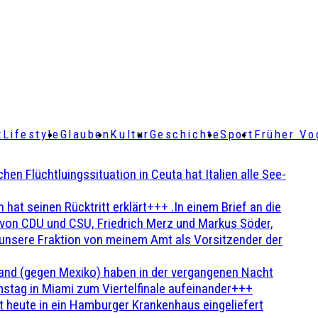
t
Lifestyle
Glauben
Kultur
Geschichte
Sport
Früher Vo
Flüchtluingssituation in Ceuta hat Italien alle See-
t seinen Rücktritt erklärt+++ .In einem Brief an die
en von CDU und CSU, Friedrich Merz und Markus Söder,
 unsere Fraktion von meinem Amt als Vorsitzender der
and (gegen Mexiko) haben in der vergangenen Nacht
stag in Miami zum Viertelfinale aufeinander+++
 heute in ein Hamburger Krankenhaus eingeliefert