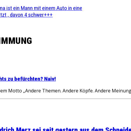
na ist ein Mann mit einem Auto in eine
zt , davon 4 schwer+++
TIMMUNG
hts zu befürchten? Naiv!
m Motto „Andere Themen. Andere Köpfe. Andere Meinungen
rich Merz sei seit gestern aus dem Schneider