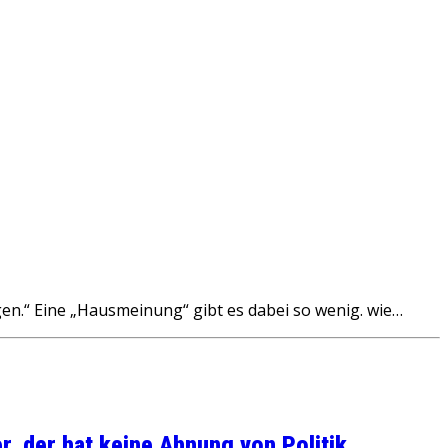
.“ Eine „Hausmeinung“ gibt es dabei so wenig. wie…
, der hat keine Ahnung von Politik