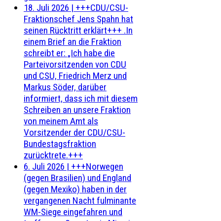
18. Juli 2026
|
+++CDU/CSU-
Fraktionschef Jens Spahn hat
seinen Rücktritt erklärt+++ .In
einem Brief an die Fraktion
schreibt er: „Ich habe die
Parteivorsitzenden von CDU
und CSU, Friedrich Merz und
Markus Söder, darüber
informiert, dass ich mit diesem
Schreiben an unsere Fraktion
von meinem Amt als
Vorsitzender der CDU/CSU-
Bundestagsfraktion
zurücktrete.+++
6. Juli 2026
|
+++Norwegen
(gegen Brasilien) und England
(gegen Mexiko) haben in der
vergangenen Nacht fulminante
WM-Siege eingefahren und