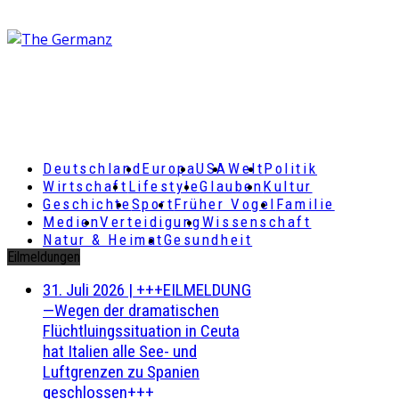
Deutschland
Europa
USA
Welt
Politik
Wirtschaft
Lifestyle
Glauben
Kultur
Geschichte
Sport
Früher Vogel
Familie
Medien
Verteidigung
Wissenschaft
Natur & Heimat
Gesundheit
Eilmeldungen
31. Juli 2026
|
+++EILMELDUNG
—Wegen der dramatischen
Flüchtluingssituation in Ceuta
hat Italien alle See- und
Luftgrenzen zu Spanien
geschlossen+++