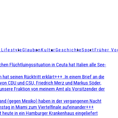
t
Lifestyle
Glauben
Kultur
Geschichte
Sport
Früher Vo
Flüchtluingssituation in Ceuta hat Italien alle See-
t seinen Rücktritt erklärt+++ .In einem Brief an die
en von CDU und CSU, Friedrich Merz und Markus Söder,
 unsere Fraktion von meinem Amt als Vorsitzender der
and (gegen Mexiko) haben in der vergangenen Nacht
stag in Miami zum Viertelfinale aufeinander+++
 heute in ein Hamburger Krankenhaus eingeliefert