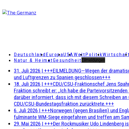
Deutschland
Europa
USA
Welt
Politik
Wirtschaf
Natur & Heimat
Gesundheit
Eilmeldungen
31. Juli 2026
|
+++EILMELDUNG—Wegen der dramatischen 
und Luftgrenzen zu Spanien geschlossen+++
18. Juli 2026
|
+++CDU/CSU-Fraktionschef Jens Spahn ha
Fraktion schreibt er: „Ich habe die Parteivorsitzend
darüber informiert, dass ich mit diesem Schreiben an
CDU/CSU-Bundestagsfraktion zurücktrete.+++
6. Juli 2026
|
+++Norwegen (gegen Brasilien) und Engl
fulminante WM-Siege eingefahren und treffen am Sam
29. Mai 2026
|
+++Der Rockmusiker Udo Lindenberg ist