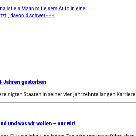
na ist ein Mann mit einem Auto in eine
zt , davon 4 schwer+++
84 Jahren gestorben
nigten Staaten in seiner vier Jahrzehnte langen Karriere 
ind und was wir wollen – nur wir!
l der Glückseligkeit. An jedem Tag wird uns vorgeführt, dass