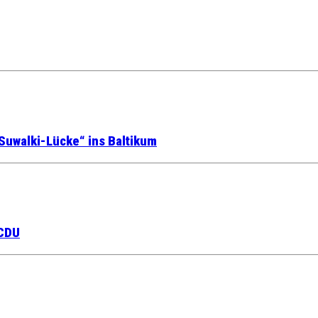
Suwalki-Lücke“ ins Baltikum
 CDU