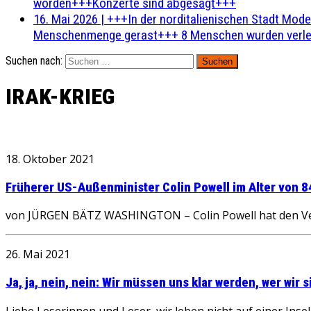
worden+++Konzerte sind abgesagt+++
16. Mai 2026
|
+++In der norditalienischen Stadt Mode
Menschenmenge gerast+++ 8 Menschen wurden verlet
Suchen nach:
IRAK-KRIEG
18. Oktober 2021
Früherer US-Außenminister Colin Powell im Alter von 
von JÜRGEN BÄTZ WASHINGTON – Colin Powell hat den Verei
26. Mai 2021
Ja, ja, nein, nein: Wir müssen uns klar werden, wer wir s
Liebe Leserinnen und Leser, wir leben nicht auf einer Inse