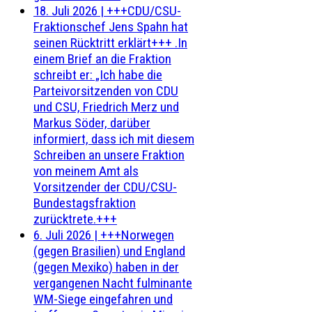
18. Juli 2026
|
+++CDU/CSU-
Fraktionschef Jens Spahn hat
seinen Rücktritt erklärt+++ .In
einem Brief an die Fraktion
schreibt er: „Ich habe die
Parteivorsitzenden von CDU
und CSU, Friedrich Merz und
Markus Söder, darüber
informiert, dass ich mit diesem
Schreiben an unsere Fraktion
von meinem Amt als
Vorsitzender der CDU/CSU-
Bundestagsfraktion
zurücktrete.+++
6. Juli 2026
|
+++Norwegen
(gegen Brasilien) und England
(gegen Mexiko) haben in der
vergangenen Nacht fulminante
WM-Siege eingefahren und