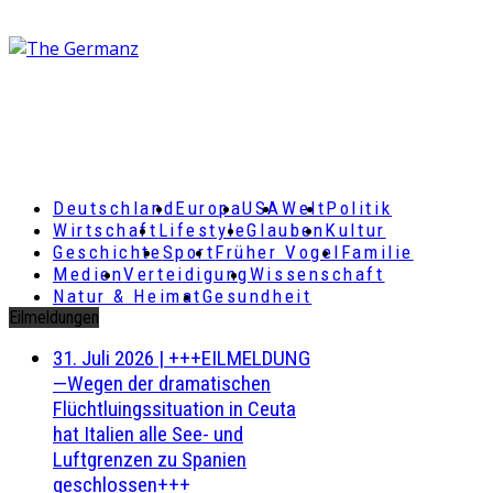
Deutschland
Europa
USA
Welt
Politik
Wirtschaft
Lifestyle
Glauben
Kultur
Geschichte
Sport
Früher Vogel
Familie
Medien
Verteidigung
Wissenschaft
Natur & Heimat
Gesundheit
Eilmeldungen
31. Juli 2026
|
+++EILMELDUNG
—Wegen der dramatischen
Flüchtluingssituation in Ceuta
hat Italien alle See- und
Luftgrenzen zu Spanien
geschlossen+++