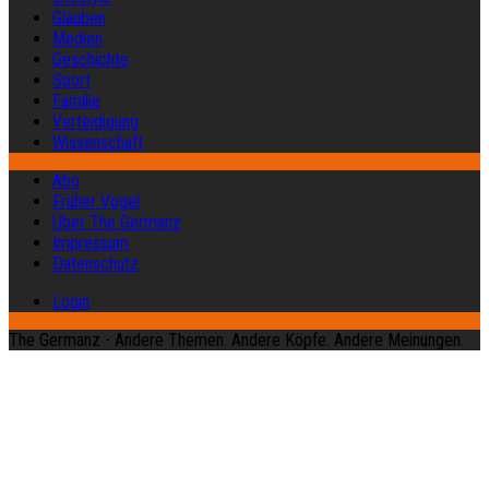
Glauben
Medien
Geschichte
Sport
Familie
Verteidigung
Wissenschaft
Abo
Früher Vogel
Über The Germanz
Impressum
Datenschutz
Login
The Germanz - Andere Themen. Andere Köpfe. Andere Meinungen.