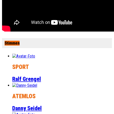
Stimmen
SPORT
Ralf Grengel
ATEMLOS
Danny Seidel