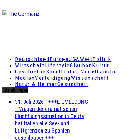
Deutschland
Europa
USA
Welt
Politik
Wirtschaft
Lifestyle
Glauben
Kultur
Geschichte
Sport
Früher Vogel
Familie
Medien
Verteidigung
Wissenschaft
Natur & Heimat
Gesundheit
Eilmeldungen
31. Juli 2026
|
+++EILMELDUNG
—Wegen der dramatischen
Flüchtluingssituation in Ceuta
hat Italien alle See- und
Luftgrenzen zu Spanien
geschlossen+++