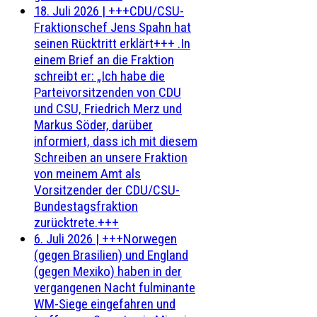
18. Juli 2026
|
+++CDU/CSU-
Fraktionschef Jens Spahn hat
seinen Rücktritt erklärt+++ .In
einem Brief an die Fraktion
schreibt er: „Ich habe die
Parteivorsitzenden von CDU
und CSU, Friedrich Merz und
Markus Söder, darüber
informiert, dass ich mit diesem
Schreiben an unsere Fraktion
von meinem Amt als
Vorsitzender der CDU/CSU-
Bundestagsfraktion
zurücktrete.+++
6. Juli 2026
|
+++Norwegen
(gegen Brasilien) und England
(gegen Mexiko) haben in der
vergangenen Nacht fulminante
WM-Siege eingefahren und