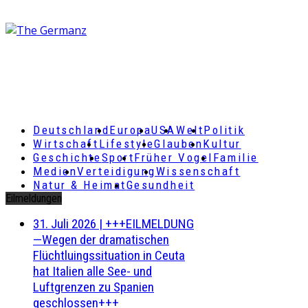
Deutschland
Europa
USA
Welt
Politik
Wirtschaft
Lifestyle
Glauben
Kultur
Geschichte
Sport
Früher Vogel
Familie
Medien
Verteidigung
Wissenschaft
Natur & Heimat
Gesundheit
Eilmeldungen
31. Juli 2026
|
+++EILMELDUNG
—Wegen der dramatischen
Flüchtluingssituation in Ceuta
hat Italien alle See- und
Luftgrenzen zu Spanien
geschlossen+++