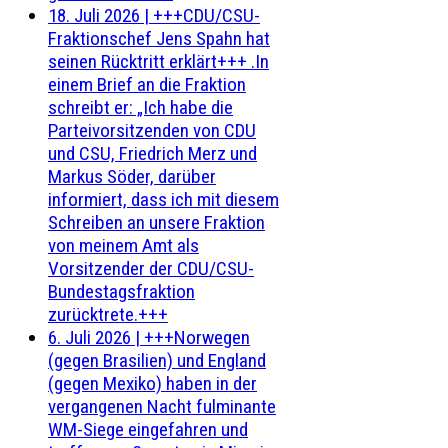
18. Juli 2026
|
+++CDU/CSU-
Fraktionschef Jens Spahn hat
seinen Rücktritt erklärt+++ .In
einem Brief an die Fraktion
schreibt er: „Ich habe die
Parteivorsitzenden von CDU
und CSU, Friedrich Merz und
Markus Söder, darüber
informiert, dass ich mit diesem
Schreiben an unsere Fraktion
von meinem Amt als
Vorsitzender der CDU/CSU-
Bundestagsfraktion
zurücktrete.+++
6. Juli 2026
|
+++Norwegen
(gegen Brasilien) und England
(gegen Mexiko) haben in der
vergangenen Nacht fulminante
WM-Siege eingefahren und