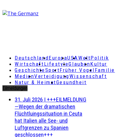
Deutschland
Europa
USA
Welt
Politik
Wirtschaft
Lifestyle
Glauben
Kultur
Geschichte
Sport
Früher Vogel
Familie
Medien
Verteidigung
Wissenschaft
Natur & Heimat
Gesundheit
Eilmeldungen
31. Juli 2026
|
+++EILMELDUNG
—Wegen der dramatischen
Flüchtluingssituation in Ceuta
hat Italien alle See- und
Luftgrenzen zu Spanien
geschlossen+++