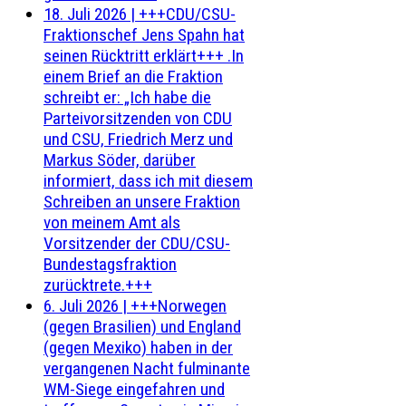
18. Juli 2026
|
+++CDU/CSU-
Fraktionschef Jens Spahn hat
seinen Rücktritt erklärt+++ .In
einem Brief an die Fraktion
schreibt er: „Ich habe die
Parteivorsitzenden von CDU
und CSU, Friedrich Merz und
Markus Söder, darüber
informiert, dass ich mit diesem
Schreiben an unsere Fraktion
von meinem Amt als
Vorsitzender der CDU/CSU-
Bundestagsfraktion
zurücktrete.+++
6. Juli 2026
|
+++Norwegen
(gegen Brasilien) und England
(gegen Mexiko) haben in der
vergangenen Nacht fulminante
WM-Siege eingefahren und