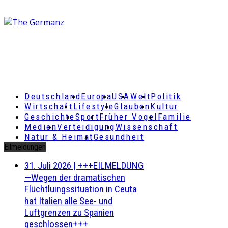
Deutschland
Europa
USA
Welt
Politik
Wirtschaft
Lifestyle
Glauben
Kultur
Geschichte
Sport
Früher Vogel
Familie
Medien
Verteidigung
Wissenschaft
Natur & Heimat
Gesundheit
Eilmeldungen
31. Juli 2026
|
+++EILMELDUNG
—Wegen der dramatischen
Flüchtluingssituation in Ceuta
hat Italien alle See- und
Luftgrenzen zu Spanien
geschlossen+++