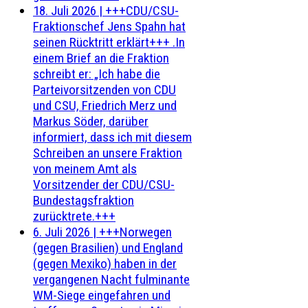
18. Juli 2026
|
+++CDU/CSU-
Fraktionschef Jens Spahn hat
seinen Rücktritt erklärt+++ .In
einem Brief an die Fraktion
schreibt er: „Ich habe die
Parteivorsitzenden von CDU
und CSU, Friedrich Merz und
Markus Söder, darüber
informiert, dass ich mit diesem
Schreiben an unsere Fraktion
von meinem Amt als
Vorsitzender der CDU/CSU-
Bundestagsfraktion
zurücktrete.+++
6. Juli 2026
|
+++Norwegen
(gegen Brasilien) und England
(gegen Mexiko) haben in der
vergangenen Nacht fulminante
WM-Siege eingefahren und