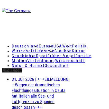
Deutschland
Europa
USA
Welt
Politik
Wirtschaft
Lifestyle
Glauben
Kultur
Geschichte
Sport
Früher Vogel
Familie
Medien
Verteidigung
Wissenschaft
Natur & Heimat
Gesundheit
Eilmeldungen
31. Juli 2026
|
+++EILMELDUNG
—Wegen der dramatischen
Flüchtluingssituation in Ceuta
hat Italien alle See- und
Luftgrenzen zu Spanien
geschlossen+++