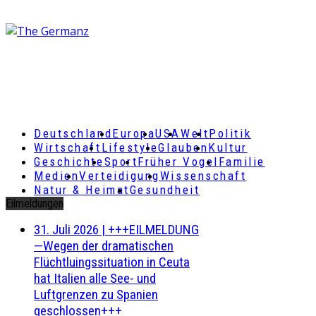
Deutschland
Europa
USA
Welt
Politik
Wirtschaft
Lifestyle
Glauben
Kultur
Geschichte
Sport
Früher Vogel
Familie
Medien
Verteidigung
Wissenschaft
Natur & Heimat
Gesundheit
Eilmeldungen
31. Juli 2026
|
+++EILMELDUNG
—Wegen der dramatischen
Flüchtluingssituation in Ceuta
hat Italien alle See- und
Luftgrenzen zu Spanien
geschlossen+++