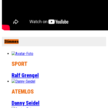
Stimmen
SPORT
Ralf Grengel
ATEMLOS
Danny Seidel