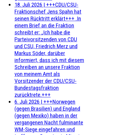
18. Juli 2026
|
+++CDU/CSU-
Fraktionschef Jens Spahn hat
seinen Rücktritt erklärt+++ .In
einem Brief an die Fraktion
schreibt er: „Ich habe die
Parteivorsitzenden von CDU
und CSU, Friedrich Merz und
Markus Söder, darüber
informiert, dass ich mit diesem
Schreiben an unsere Fraktion
von meinem Amt als
Vorsitzender der CDU/CSU-
Bundestagsfraktion
zurücktrete.+++
6. Juli 2026
|
+++Norwegen
(gegen Brasilien) und England
(gegen Mexiko) haben in der
vergangenen Nacht fulminante
WM-Siege eingefahren und