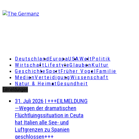
Deutschland
Europa
USA
Welt
Politik
Wirtschaft
Lifestyle
Glauben
Kultur
Geschichte
Sport
Früher Vogel
Familie
Medien
Verteidigung
Wissenschaft
Natur & Heimat
Gesundheit
Eilmeldungen
31. Juli 2026
|
+++EILMELDUNG
—Wegen der dramatischen
Flüchtluingssituation in Ceuta
hat Italien alle See- und
Luftgrenzen zu Spanien
geschlossen+++