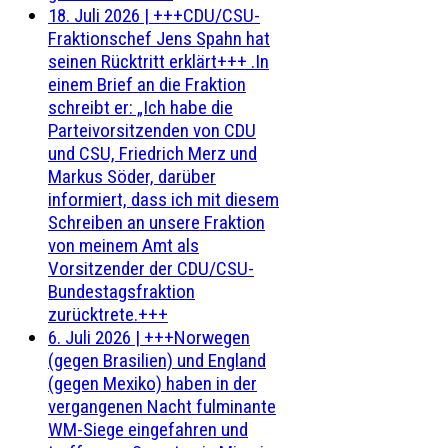
18. Juli 2026
|
+++CDU/CSU-
Fraktionschef Jens Spahn hat
seinen Rücktritt erklärt+++ .In
einem Brief an die Fraktion
schreibt er: „Ich habe die
Parteivorsitzenden von CDU
und CSU, Friedrich Merz und
Markus Söder, darüber
informiert, dass ich mit diesem
Schreiben an unsere Fraktion
von meinem Amt als
Vorsitzender der CDU/CSU-
Bundestagsfraktion
zurücktrete.+++
6. Juli 2026
|
+++Norwegen
(gegen Brasilien) und England
(gegen Mexiko) haben in der
vergangenen Nacht fulminante
WM-Siege eingefahren und