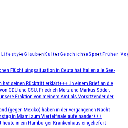
t
Lifestyle
Glauben
Kultur
Geschichte
Sport
Früher Vo
Flüchtluingssituation in Ceuta hat Italien alle See-
t seinen Rücktritt erklärt+++ .In einem Brief an die
en von CDU und CSU, Friedrich Merz und Markus Söder,
 unsere Fraktion von meinem Amt als Vorsitzender der
and (gegen Mexiko) haben in der vergangenen Nacht
stag in Miami zum Viertelfinale aufeinander+++
 heute in ein Hamburger Krankenhaus eingeliefert