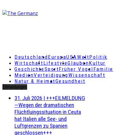
Deutschland
Europa
USA
Welt
Politik
Wirtschaft
Lifestyle
Glauben
Kultur
Geschichte
Sport
Früher Vogel
Familie
Medien
Verteidigung
Wissenschaft
Natur & Heimat
Gesundheit
Eilmeldungen
31. Juli 2026
|
+++EILMELDUNG
—Wegen der dramatischen
Flüchtluingssituation in Ceuta
hat Italien alle See- und
Luftgrenzen zu Spanien
geschlossen+++