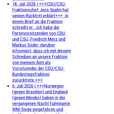
18. Juli 2026
|
+++CDU/CSU-
Fraktionschef Jens Spahn hat
seinen Rücktritt erklärt+++ .In
einem Brief an die Fraktion
schreibt er: „Ich habe die
Parteivorsitzenden von CDU
und CSU, Friedrich Merz und
Markus Söder, darüber
informiert, dass ich mit diesem
Schreiben an unsere Fraktion
von meinem Amt als
Vorsitzender der CDU/CSU-
Bundestagsfraktion
zurücktrete.+++
6. Juli 2026
|
+++Norwegen
(gegen Brasilien) und England
(gegen Mexiko) haben in der
vergangenen Nacht fulminante
WM-Siege eingefahren und