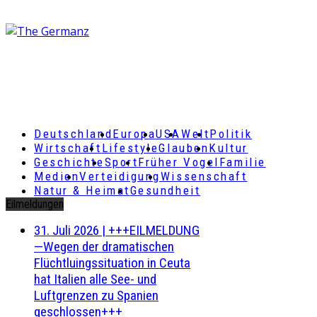
Deutschland
Europa
USA
Welt
Politik
Wirtschaft
Lifestyle
Glauben
Kultur
Geschichte
Sport
Früher Vogel
Familie
Medien
Verteidigung
Wissenschaft
Natur & Heimat
Gesundheit
Eilmeldungen
31. Juli 2026
|
+++EILMELDUNG
—Wegen der dramatischen
Flüchtluingssituation in Ceuta
hat Italien alle See- und
Luftgrenzen zu Spanien
geschlossen+++