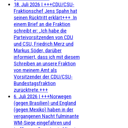
18. Juli 2026
|
+++CDU/CSU-
Fraktionschef Jens Spahn hat
seinen Rücktritt erklärt+++ .In
einem Brief an die Fraktion
schreibt er: „Ich habe die
Parteivorsitzenden von CDU
und CSU, Friedrich Merz und
Markus Söder, darüber
informiert, dass ich mit diesem
Schreiben an unsere Fraktion
von meinem Amt als
Vorsitzender der CDU/CSU-
Bundestagsfraktion
zurücktrete.+++
6. Juli 2026
|
+++Norwegen
(gegen Brasilien) und England
(gegen Mexiko) haben in der
vergangenen Nacht fulminante
WM-Siege eingefahren und