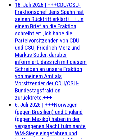
18. Juli 2026
|
+++CDU/CSU-
Fraktionschef Jens Spahn hat
seinen Rücktritt erklärt+++ .In
einem Brief an die Fraktion
schreibt er: „Ich habe die
Parteivorsitzenden von CDU
und CSU, Friedrich Merz und
Markus Söder, darüber
informiert, dass ich mit diesem
Schreiben an unsere Fraktion
von meinem Amt als
Vorsitzender der CDU/CSU-
Bundestagsfraktion
zurücktrete.+++
6. Juli 2026
|
+++Norwegen
(gegen Brasilien) und England
(gegen Mexiko) haben in der
vergangenen Nacht fulminante
WM-Siege eingefahren und