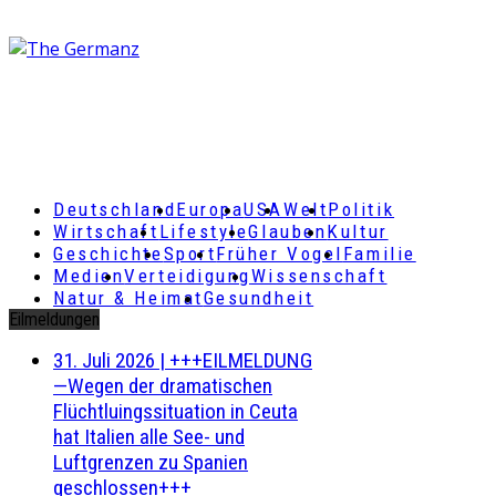
Deutschland
Europa
USA
Welt
Politik
Wirtschaft
Lifestyle
Glauben
Kultur
Geschichte
Sport
Früher Vogel
Familie
Medien
Verteidigung
Wissenschaft
Natur & Heimat
Gesundheit
Eilmeldungen
31. Juli 2026
|
+++EILMELDUNG
—Wegen der dramatischen
Flüchtluingssituation in Ceuta
hat Italien alle See- und
Luftgrenzen zu Spanien
geschlossen+++