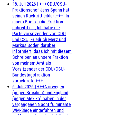
18. Juli 2026
|
+++CDU/CSU-
Fraktionschef Jens Spahn hat
seinen Rücktritt erklärt+++ .In
einem Brief an die Fraktion
schreibt er: „Ich habe die
Parteivorsitzenden von CDU
und CSU, Friedrich Merz und
Markus Söder, darüber
informiert, dass ich mit diesem
Schreiben an unsere Fraktion
von meinem Amt als
Vorsitzender der CDU/CSU-
Bundestagsfraktion
zurücktrete.+++
6. Juli 2026
|
+++Norwegen
(gegen Brasilien) und England
(gegen Mexiko) haben in der
vergangenen Nacht fulminante
WM-Siege eingefahren und