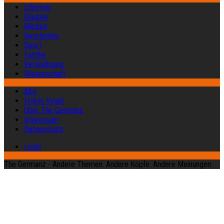
Lifestyle
Glauben
Medien
Geschichte
Sport
Familie
Verteidigung
Wissenschaft
Abo
Früher Vogel
Über The Germanz
Impressum
Datenschutz
Login
The Germanz - Andere Themen. Andere Köpfe. Andere Meinungen.