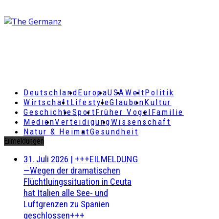
Deutschland
Europa
USA
Welt
Politik
Wirtschaft
Lifestyle
Glauben
Kultur
Geschichte
Sport
Früher Vogel
Familie
Medien
Verteidigung
Wissenschaft
Natur & Heimat
Gesundheit
Eilmeldungen
31. Juli 2026
|
+++EILMELDUNG
—Wegen der dramatischen
Flüchtluingssituation in Ceuta
hat Italien alle See- und
Luftgrenzen zu Spanien
geschlossen+++