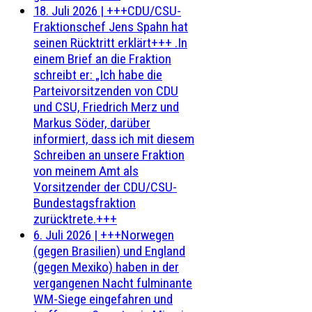
18. Juli 2026
|
+++CDU/CSU-
Fraktionschef Jens Spahn hat
seinen Rücktritt erklärt+++ .In
einem Brief an die Fraktion
schreibt er: „Ich habe die
Parteivorsitzenden von CDU
und CSU, Friedrich Merz und
Markus Söder, darüber
informiert, dass ich mit diesem
Schreiben an unsere Fraktion
von meinem Amt als
Vorsitzender der CDU/CSU-
Bundestagsfraktion
zurücktrete.+++
6. Juli 2026
|
+++Norwegen
(gegen Brasilien) und England
(gegen Mexiko) haben in der
vergangenen Nacht fulminante
WM-Siege eingefahren und