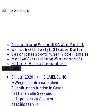
Deutschland
Europa
USA
Welt
Politik
Wirtschaft
Lifestyle
Glauben
Kultur
Geschichte
Sport
Früher Vogel
Familie
Medien
Verteidigung
Wissenschaft
Natur & Heimat
Gesundheit
Eilmeldungen
31. Juli 2026
|
+++EILMELDUNG
—Wegen der dramatischen
Flüchtluingssituation in Ceuta
hat Italien alle See- und
Luftgrenzen zu Spanien
geschlossen+++