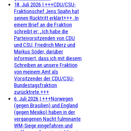
18. Juli 2026
|
+++CDU/CSU-
Fraktionschef Jens Spahn hat
seinen Rücktritt erklärt+++ .In
einem Brief an die Fraktion
schreibt er: „Ich habe die
Parteivorsitzenden von CDU
und CSU, Friedrich Merz und
Markus Söder, darüber
informiert, dass ich mit diesem
Schreiben an unsere Fraktion
von meinem Amt als
Vorsitzender der CDU/CSU-
Bundestagsfraktion
zurücktrete.+++
6. Juli 2026
|
+++Norwegen
(gegen Brasilien) und England
(gegen Mexiko) haben in der
vergangenen Nacht fulminante
WM-Siege eingefahren und