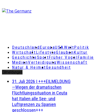
Deutschland
Europa
USA
Welt
Politik
Wirtschaft
Lifestyle
Glauben
Kultur
Geschichte
Sport
Früher Vogel
Familie
Medien
Verteidigung
Wissenschaft
Natur & Heimat
Gesundheit
Eilmeldungen
31. Juli 2026
|
+++EILMELDUNG
—Wegen der dramatischen
Flüchtluingssituation in Ceuta
hat Italien alle See- und
Luftgrenzen zu Spanien
geschlossen+++