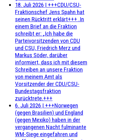
18. Juli 2026
|
+++CDU/CSU-
Fraktionschef Jens Spahn hat
seinen Rücktritt erklärt+++ .In
einem Brief an die Fraktion
schreibt er: „Ich habe die
Parteivorsitzenden von CDU
und CSU, Friedrich Merz und
Markus Söder, darüber
informiert, dass ich mit diesem
Schreiben an unsere Fraktion
von meinem Amt als
Vorsitzender der CDU/CSU-
Bundestagsfraktion
zurücktrete.+++
6. Juli 2026
|
+++Norwegen
(gegen Brasilien) und England
(gegen Mexiko) haben in der
vergangenen Nacht fulminante
WM-Siege eingefahren und