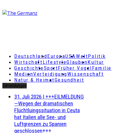
Deutschland
Europa
USA
Welt
Politik
Wirtschaft
Lifestyle
Glauben
Kultur
Geschichte
Sport
Früher Vogel
Familie
Medien
Verteidigung
Wissenschaft
Natur & Heimat
Gesundheit
Eilmeldungen
31. Juli 2026
|
+++EILMELDUNG
—Wegen der dramatischen
Flüchtluingssituation in Ceuta
hat Italien alle See- und
Luftgrenzen zu Spanien
geschlossen+++