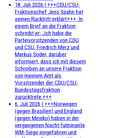
18. Juli 2026
|
+++CDU/CSU-
Fraktionschef Jens Spahn hat
seinen Rücktritt erklärt+++ .In
einem Brief an die Fraktion
schreibt er: „Ich habe die
Parteivorsitzenden von CDU
und CSU, Friedrich Merz und
Markus Söder, darüber
informiert, dass ich mit diesem
Schreiben an unsere Fraktion
von meinem Amt als
Vorsitzender der CDU/CSU-
Bundestagsfraktion
zurücktrete.+++
6. Juli 2026
|
+++Norwegen
(gegen Brasilien) und England
(gegen Mexiko) haben in der
vergangenen Nacht fulminante
WM-Siege eingefahren und