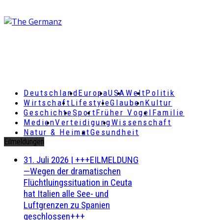
Deutschland
Europa
USA
Welt
Politik
Wirtschaft
Lifestyle
Glauben
Kultur
Geschichte
Sport
Früher Vogel
Familie
Medien
Verteidigung
Wissenschaft
Natur & Heimat
Gesundheit
Eilmeldungen
31. Juli 2026
|
+++EILMELDUNG
—Wegen der dramatischen
Flüchtluingssituation in Ceuta
hat Italien alle See- und
Luftgrenzen zu Spanien
geschlossen+++