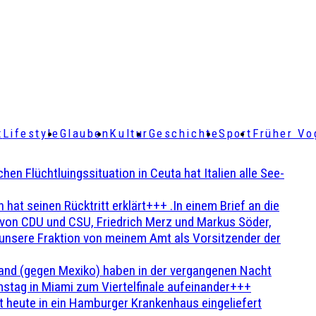
t
Lifestyle
Glauben
Kultur
Geschichte
Sport
Früher Vo
Flüchtluingssituation in Ceuta hat Italien alle See-
t seinen Rücktritt erklärt+++ .In einem Brief an die
en von CDU und CSU, Friedrich Merz und Markus Söder,
 unsere Fraktion von meinem Amt als Vorsitzender der
and (gegen Mexiko) haben in der vergangenen Nacht
stag in Miami zum Viertelfinale aufeinander+++
 heute in ein Hamburger Krankenhaus eingeliefert