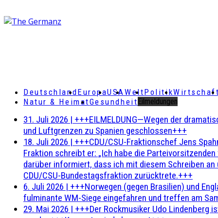
Deutschland
Europa
USA
Welt
Politik
Wirtschaf
Natur & Heimat
Gesundheit
Eilmeldungen
31. Juli 2026
|
+++EILMELDUNG—Wegen der dramatischen 
und Luftgrenzen zu Spanien geschlossen+++
18. Juli 2026
|
+++CDU/CSU-Fraktionschef Jens Spahn ha
Fraktion schreibt er: „Ich habe die Parteivorsitzend
darüber informiert, dass ich mit diesem Schreiben an
CDU/CSU-Bundestagsfraktion zurücktrete.+++
6. Juli 2026
|
+++Norwegen (gegen Brasilien) und Engl
fulminante WM-Siege eingefahren und treffen am Sam
29. Mai 2026
|
+++Der Rockmusiker Udo Lindenberg ist