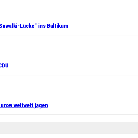
Suwalki-Lücke“ ins Baltikum
 CDU
urow weltweit jagen