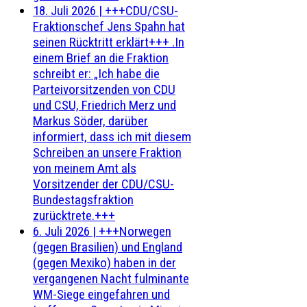
18. Juli 2026
|
+++CDU/CSU-
Fraktionschef Jens Spahn hat
seinen Rücktritt erklärt+++ .In
einem Brief an die Fraktion
schreibt er: „Ich habe die
Parteivorsitzenden von CDU
und CSU, Friedrich Merz und
Markus Söder, darüber
informiert, dass ich mit diesem
Schreiben an unsere Fraktion
von meinem Amt als
Vorsitzender der CDU/CSU-
Bundestagsfraktion
zurücktrete.+++
6. Juli 2026
|
+++Norwegen
(gegen Brasilien) und England
(gegen Mexiko) haben in der
vergangenen Nacht fulminante
WM-Siege eingefahren und