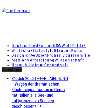
Deutschland
Europa
USA
Welt
Politik
Wirtschaft
Lifestyle
Glauben
Kultur
Geschichte
Sport
Früher Vogel
Familie
Medien
Verteidigung
Wissenschaft
Natur & Heimat
Gesundheit
Eilmeldungen
31. Juli 2026
|
+++EILMELDUNG
—Wegen der dramatischen
Flüchtluingssituation in Ceuta
hat Italien alle See- und
Luftgrenzen zu Spanien
geschlossen+++