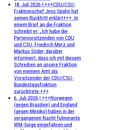
18. Juli 2026
|
+++CDU/CSU-
Fraktionschef Jens Spahn hat
seinen Rücktritt erklärt+++ .In
einem Brief an die Fraktion
schreibt er: „Ich habe die
Parteivorsitzenden von CDU
und CSU, Friedrich Merz und
Markus Söder, darüber
informiert, dass ich mit diesem
Schreiben an unsere Fraktion
von meinem Amt als
Vorsitzender der CDU/CSU-
Bundestagsfraktion
zurücktrete.+++
6. Juli 2026
|
+++Norwegen
(gegen Brasilien) und England
(gegen Mexiko) haben in der
vergangenen Nacht fulminante
WM-Siege eingefahren und