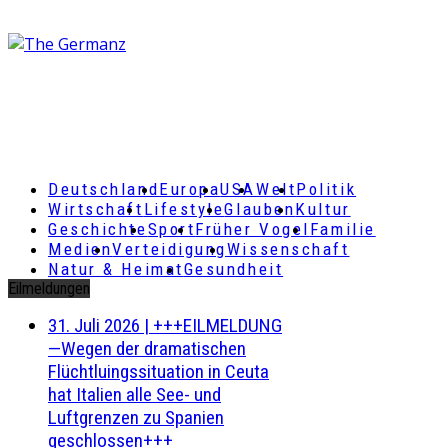
Deutschland
Europa
USA
Welt
Politik
Wirtschaft
Lifestyle
Glauben
Kultur
Geschichte
Sport
Früher Vogel
Familie
Medien
Verteidigung
Wissenschaft
Natur & Heimat
Gesundheit
Eilmeldungen
31. Juli 2026
|
+++EILMELDUNG
—Wegen der dramatischen
Flüchtluingssituation in Ceuta
hat Italien alle See- und
Luftgrenzen zu Spanien
geschlossen+++