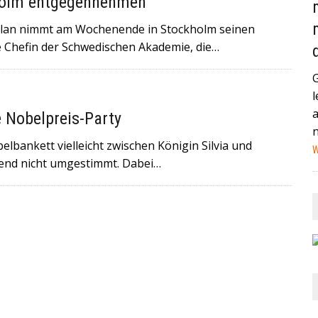
kholm entgegennehmen
AND (GEGEN MEXIKO) HABEN IN DER VERGANGENEN NACHT
ylan nimmt am Wochenende in Stockholm seinen
STAG IN MIAMI ZUM VIERTELFINALE AUFEINANDER+++
e Chefin der Schwedischen Akademie, die…
HEUTE IN EIN HAMBURGER KRANKENHAUS EINGELIEFERT
l
NA IST EIN MANN MIT EINEM AUTO IN EINE MENSCHENMENGE
e Nobelpreis-Party
HWER+++
elbankett vielleicht zwischen Königin Silvia und
W
inend nicht umgestimmt. Dabei…