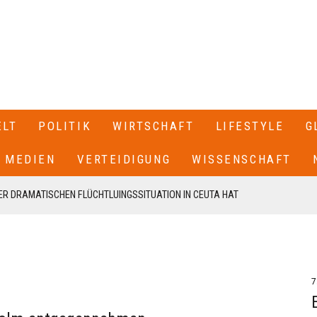
ELT
POLITIK
WIRTSCHAFT
LIFESTYLE
G
MEDIEN
VERTEIDIGUNG
WISSENSCHAFT
R DRAMATISCHEN FLÜCHTLUINGSSITUATION IN CEUTA HAT
 SPANIEN GESCHLOSSEN+++
T SEINEN RÜCKTRITT ERKLÄRT+++ .IN EINEM BRIEF AN DIE
EN VON CDU UND CSU, FRIEDRICH MERZ UND MARKUS SÖDER,
7
N UNSERE FRAKTION VON MEINEM AMT ALS VORSITZENDER DER