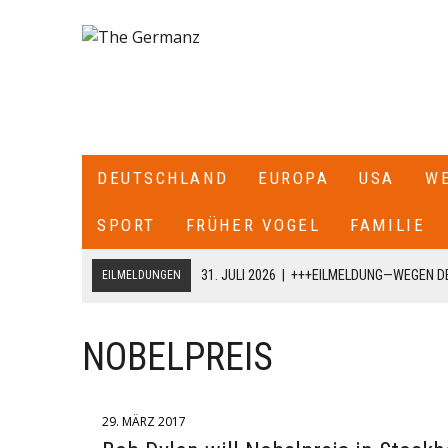
DEUTSCHLAND
EUROPA
USA
W
SPORT
FRÜHER VOGEL
FAMILIE
31. JULI 2026
|
+++EILMELDUNG—WEGEN DE
EILMELDUNGEN
ITALIEN ALLE SEE- UND LUFTGRENZEN ZU
18. JULI 2026
|
+++CDU/CSU-FRAKTIONSCHEF JENS SPAHN HA
NOBELPREIS
FRAKTION SCHREIBT ER: „ICH HABE DIE PARTEIVORSITZEND
DARÜBER INFORMIERT, DASS ICH MIT DIESEM SCHREIBEN A
29. MÄRZ 2017
CDU/CSU-BUNDESTAGSFRAKTION ZURÜCKTRETE.+++