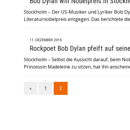
Bob Dylan will Nobelpreis in Stoc
6. JULI 2026
|
+++NORWEGEN (GEGEN BRASILIEN) UND ENGL
Stockholm – Der US-Musiker und Lyriker Bob D
FULMINANTE WM-SIEGE EINGEFAHREN UND TREFFEN AM SAM
Literaturnobelpreis entgegen. Das berichtete di
29. MAI 2026
|
+++DER ROCKMUSIKER UDO LINDENBERG IST 
WORDEN+++KONZERTE SIND ABGESAGT+++
11. DEZEMBER 2016
16. MAI 2026
|
+++IN DER NORDITALIENISCHEN STADT MODE
Rockpoet Bob Dylan pfeift auf sein
GERAST+++ 8 MENSCHEN WURDEN VERLETZT , DAVON 4 SC
Stockholm – Selbst die Aussicht darauf, beim Nob
Prinzessin Madeleine zu sitzen, hat ihn ansche
«
1
2