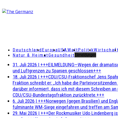
Deutschland
Europa
USA
Welt
Politik
Wirtschaf
Natur & Heimat
Gesundheit
Eilmeldungen
31. Juli 2026
|
+++EILMELDUNG—Wegen der dramatischen 
und Luftgrenzen zu Spanien geschlossen+++
18. Juli 2026
|
+++CDU/CSU-Fraktionschef Jens Spahn ha
Fraktion schreibt er: „Ich habe die Parteivorsitzend
darüber informiert, dass ich mit diesem Schreiben an
CDU/CSU-Bundestagsfraktion zurücktrete.+++
6. Juli 2026
|
+++Norwegen (gegen Brasilien) und Engl
fulminante WM-Siege eingefahren und treffen am Sam
29. Mai 2026
|
+++Der Rockmusiker Udo Lindenberg ist