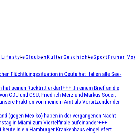
t
Lifestyle
Glauben
Kultur
Geschichte
Sport
Früher Vo
Flüchtluingssituation in Ceuta hat Italien alle See-
t seinen Rücktritt erklärt+++ .In einem Brief an die
en von CDU und CSU, Friedrich Merz und Markus Söder,
 unsere Fraktion von meinem Amt als Vorsitzender der
and (gegen Mexiko) haben in der vergangenen Nacht
stag in Miami zum Viertelfinale aufeinander+++
 heute in ein Hamburger Krankenhaus eingeliefert