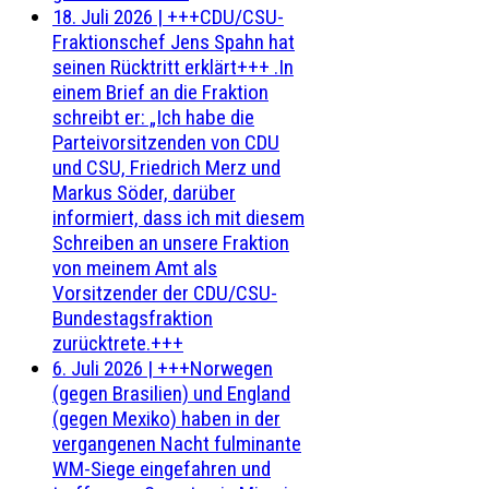
18. Juli 2026
|
+++CDU/CSU-
Fraktionschef Jens Spahn hat
seinen Rücktritt erklärt+++ .In
einem Brief an die Fraktion
schreibt er: „Ich habe die
Parteivorsitzenden von CDU
und CSU, Friedrich Merz und
Markus Söder, darüber
informiert, dass ich mit diesem
Schreiben an unsere Fraktion
von meinem Amt als
Vorsitzender der CDU/CSU-
Bundestagsfraktion
zurücktrete.+++
6. Juli 2026
|
+++Norwegen
(gegen Brasilien) und England
(gegen Mexiko) haben in der
vergangenen Nacht fulminante
WM-Siege eingefahren und