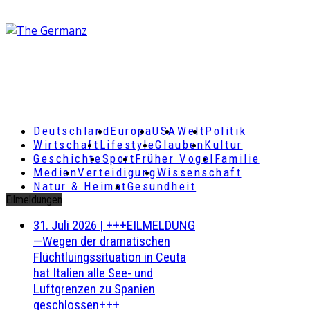
Deutschland
Europa
USA
Welt
Politik
Wirtschaft
Lifestyle
Glauben
Kultur
Geschichte
Sport
Früher Vogel
Familie
Medien
Verteidigung
Wissenschaft
Natur & Heimat
Gesundheit
Eilmeldungen
31. Juli 2026
|
+++EILMELDUNG
—Wegen der dramatischen
Flüchtluingssituation in Ceuta
hat Italien alle See- und
Luftgrenzen zu Spanien
geschlossen+++