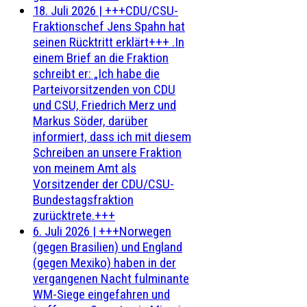
18. Juli 2026
|
+++CDU/CSU-
Fraktionschef Jens Spahn hat
seinen Rücktritt erklärt+++ .In
einem Brief an die Fraktion
schreibt er: „Ich habe die
Parteivorsitzenden von CDU
und CSU, Friedrich Merz und
Markus Söder, darüber
informiert, dass ich mit diesem
Schreiben an unsere Fraktion
von meinem Amt als
Vorsitzender der CDU/CSU-
Bundestagsfraktion
zurücktrete.+++
6. Juli 2026
|
+++Norwegen
(gegen Brasilien) und England
(gegen Mexiko) haben in der
vergangenen Nacht fulminante
WM-Siege eingefahren und