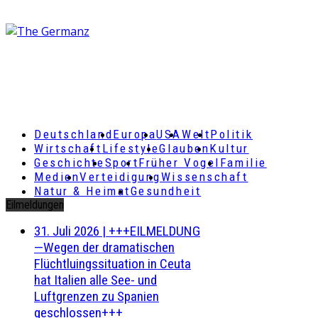
Deutschland
Europa
USA
Welt
Politik
Wirtschaft
Lifestyle
Glauben
Kultur
Geschichte
Sport
Früher Vogel
Familie
Medien
Verteidigung
Wissenschaft
Natur & Heimat
Gesundheit
Eilmeldungen
31. Juli 2026
|
+++EILMELDUNG
—Wegen der dramatischen
Flüchtluingssituation in Ceuta
hat Italien alle See- und
Luftgrenzen zu Spanien
geschlossen+++