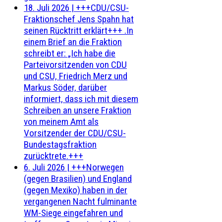
18. Juli 2026
|
+++CDU/CSU-
Fraktionschef Jens Spahn hat
seinen Rücktritt erklärt+++ .In
einem Brief an die Fraktion
schreibt er: „Ich habe die
Parteivorsitzenden von CDU
und CSU, Friedrich Merz und
Markus Söder, darüber
informiert, dass ich mit diesem
Schreiben an unsere Fraktion
von meinem Amt als
Vorsitzender der CDU/CSU-
Bundestagsfraktion
zurücktrete.+++
6. Juli 2026
|
+++Norwegen
(gegen Brasilien) und England
(gegen Mexiko) haben in der
vergangenen Nacht fulminante
WM-Siege eingefahren und