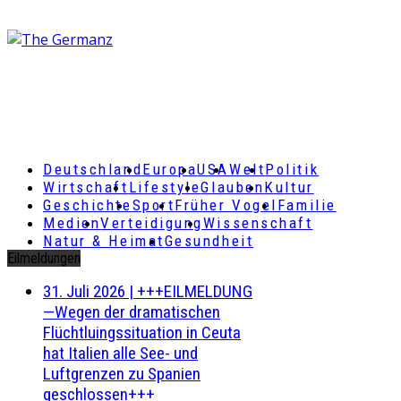
Deutschland
Europa
USA
Welt
Politik
Wirtschaft
Lifestyle
Glauben
Kultur
Geschichte
Sport
Früher Vogel
Familie
Medien
Verteidigung
Wissenschaft
Natur & Heimat
Gesundheit
Eilmeldungen
31. Juli 2026
|
+++EILMELDUNG
—Wegen der dramatischen
Flüchtluingssituation in Ceuta
hat Italien alle See- und
Luftgrenzen zu Spanien
geschlossen+++