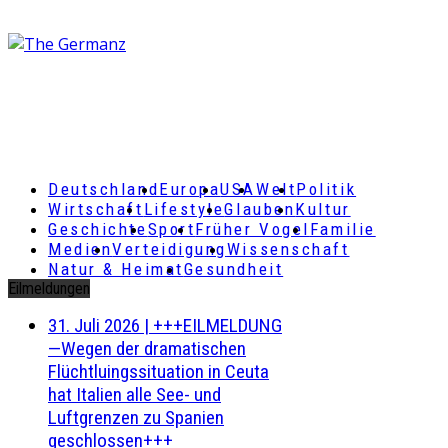
Deutschland
Europa
USA
Welt
Politik
Wirtschaft
Lifestyle
Glauben
Kultur
Geschichte
Sport
Früher Vogel
Familie
Medien
Verteidigung
Wissenschaft
Natur & Heimat
Gesundheit
Eilmeldungen
31. Juli 2026
|
+++EILMELDUNG
—Wegen der dramatischen
Flüchtluingssituation in Ceuta
hat Italien alle See- und
Luftgrenzen zu Spanien
geschlossen+++