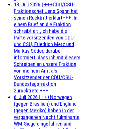
18. Juli 2026
|
+++CDU/CSU-
Fraktionschef Jens Spahn hat
seinen Rücktritt erklärt+++ .In
einem Brief an die Fraktion
schreibt er: „Ich habe die
Parteivorsitzenden von CDU
und CSU, Friedrich Merz und
Markus Söder, darüber
informiert, dass ich mit diesem
Schreiben an unsere Fraktion
von meinem Amt als
Vorsitzender der CDU/CSU-
Bundestagsfraktion
zurücktrete.+++
6. Juli 2026
|
+++Norwegen
(gegen Brasilien) und England
(gegen Mexiko) haben in der
vergangenen Nacht fulminante
WM-Siege eingefahren und