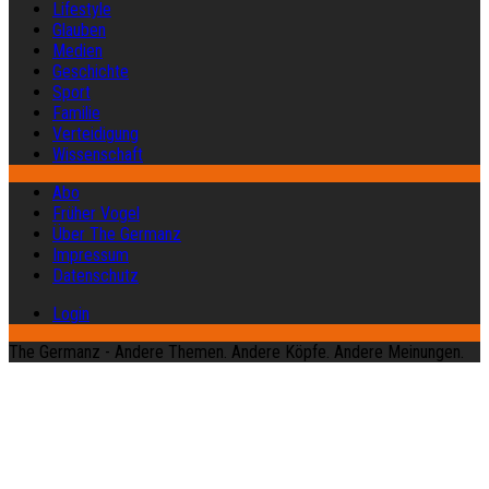
Lifestyle
Glauben
Medien
Geschichte
Sport
Familie
Verteidigung
Wissenschaft
Abo
Früher Vogel
Über The Germanz
Impressum
Datenschutz
Login
The Germanz - Andere Themen. Andere Köpfe. Andere Meinungen.