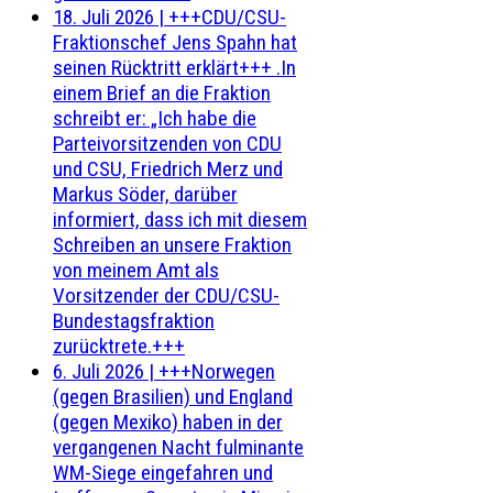
18. Juli 2026
|
+++CDU/CSU-
Fraktionschef Jens Spahn hat
seinen Rücktritt erklärt+++ .In
einem Brief an die Fraktion
schreibt er: „Ich habe die
Parteivorsitzenden von CDU
und CSU, Friedrich Merz und
Markus Söder, darüber
informiert, dass ich mit diesem
Schreiben an unsere Fraktion
von meinem Amt als
Vorsitzender der CDU/CSU-
Bundestagsfraktion
zurücktrete.+++
6. Juli 2026
|
+++Norwegen
(gegen Brasilien) und England
(gegen Mexiko) haben in der
vergangenen Nacht fulminante
WM-Siege eingefahren und