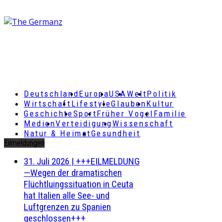
Deutschland
Europa
USA
Welt
Politik
Wirtschaft
Lifestyle
Glauben
Kultur
Geschichte
Sport
Früher Vogel
Familie
Medien
Verteidigung
Wissenschaft
Natur & Heimat
Gesundheit
Eilmeldungen
31. Juli 2026
|
+++EILMELDUNG
—Wegen der dramatischen
Flüchtluingssituation in Ceuta
hat Italien alle See- und
Luftgrenzen zu Spanien
geschlossen+++