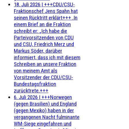
18. Juli 2026
|
+++CDU/CSU-
Fraktionschef Jens Spahn hat
seinen Rücktritt erklärt+++ .In
einem Brief an die Fraktion
schreibt er: „Ich habe die
Parteivorsitzenden von CDU
und CSU, Friedrich Merz und
Markus Söder, darüber
informiert, dass ich mit diesem
Schreiben an unsere Fraktion
von meinem Amt als
Vorsitzender der CDU/CSU-
Bundestagsfraktion
zurücktrete.+++
6. Juli 2026
|
+++Norwegen
(gegen Brasilien) und England
(gegen Mexiko) haben in der
vergangenen Nacht fulminante
WM-Siege eingefahren und