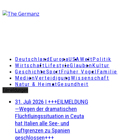
Deutschland
Europa
USA
Welt
Politik
Wirtschaft
Lifestyle
Glauben
Kultur
Geschichte
Sport
Früher Vogel
Familie
Medien
Verteidigung
Wissenschaft
Natur & Heimat
Gesundheit
Eilmeldungen
31. Juli 2026
|
+++EILMELDUNG
—Wegen der dramatischen
Flüchtluingssituation in Ceuta
hat Italien alle See- und
Luftgrenzen zu Spanien
geschlossen+++