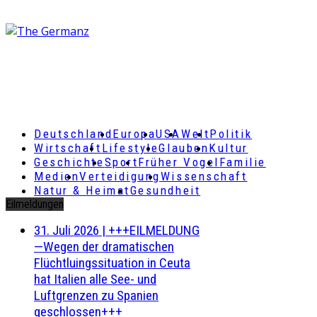
Deutschland
Europa
USA
Welt
Politik
Wirtschaft
Lifestyle
Glauben
Kultur
Geschichte
Sport
Früher Vogel
Familie
Medien
Verteidigung
Wissenschaft
Natur & Heimat
Gesundheit
Eilmeldungen
31. Juli 2026
|
+++EILMELDUNG
—Wegen der dramatischen
Flüchtluingssituation in Ceuta
hat Italien alle See- und
Luftgrenzen zu Spanien
geschlossen+++