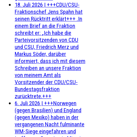
18. Juli 2026
|
+++CDU/CSU-
Fraktionschef Jens Spahn hat
seinen Rücktritt erklärt+++ .In
einem Brief an die Fraktion
schreibt er: „Ich habe die
Parteivorsitzenden von CDU
und CSU, Friedrich Merz und
Markus Söder, darüber
informiert, dass ich mit diesem
Schreiben an unsere Fraktion
von meinem Amt als
Vorsitzender der CDU/CSU-
Bundestagsfraktion
zurücktrete.+++
6. Juli 2026
|
+++Norwegen
(gegen Brasilien) und England
(gegen Mexiko) haben in der
vergangenen Nacht fulminante
WM-Siege eingefahren und