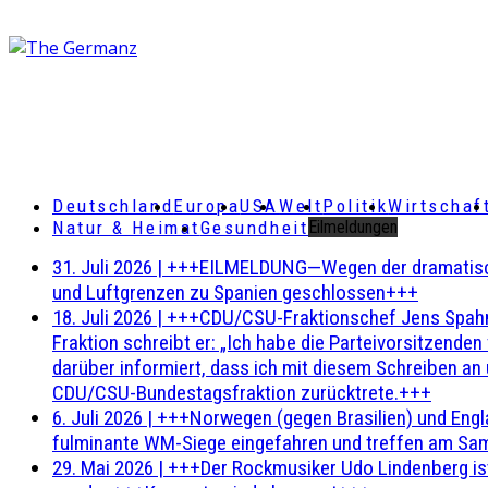
Deutschland
Europa
USA
Welt
Politik
Wirtschaf
Natur & Heimat
Gesundheit
Eilmeldungen
31. Juli 2026
|
+++EILMELDUNG—Wegen der dramatischen 
und Luftgrenzen zu Spanien geschlossen+++
18. Juli 2026
|
+++CDU/CSU-Fraktionschef Jens Spahn ha
Fraktion schreibt er: „Ich habe die Parteivorsitzend
darüber informiert, dass ich mit diesem Schreiben an
CDU/CSU-Bundestagsfraktion zurücktrete.+++
6. Juli 2026
|
+++Norwegen (gegen Brasilien) und Engl
fulminante WM-Siege eingefahren und treffen am Sam
29. Mai 2026
|
+++Der Rockmusiker Udo Lindenberg ist