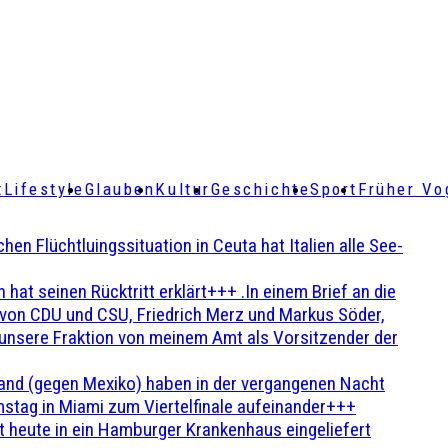
t
Lifestyle
Glauben
Kultur
Geschichte
Sport
Früher Vo
Flüchtluingssituation in Ceuta hat Italien alle See-
t seinen Rücktritt erklärt+++ .In einem Brief an die
en von CDU und CSU, Friedrich Merz und Markus Söder,
 unsere Fraktion von meinem Amt als Vorsitzender der
and (gegen Mexiko) haben in der vergangenen Nacht
stag in Miami zum Viertelfinale aufeinander+++
 heute in ein Hamburger Krankenhaus eingeliefert