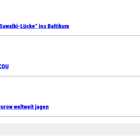
Suwalki-Lücke“ ins Baltikum
 CDU
urow weltweit jagen