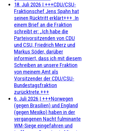
18. Juli 2026
|
+++CDU/CSU-
Fraktionschef Jens Spahn hat
seinen Rücktritt erklärt+++ .In
einem Brief an die Fraktion
schreibt er: „Ich habe die
Parteivorsitzenden von CDU
und CSU, Friedrich Merz und
Markus Söder, darüber
informiert, dass ich mit diesem
Schreiben an unsere Fraktion
von meinem Amt als
Vorsitzender der CDU/CSU-
Bundestagsfraktion
zurücktrete.+++
6. Juli 2026
|
+++Norwegen
(gegen Brasilien) und England
(gegen Mexiko) haben in der
vergangenen Nacht fulminante
WM-Siege eingefahren und