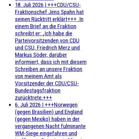
18. Juli 2026
|
+++CDU/CSU-
Fraktionschef Jens Spahn hat
seinen Rücktritt erklärt+++ .In
einem Brief an die Fraktion
schreibt er: „Ich habe die
Parteivorsitzenden von CDU
und CSU, Friedrich Merz und
Markus Söder, darüber
informiert, dass ich mit diesem
Schreiben an unsere Fraktion
von meinem Amt als
Vorsitzender der CDU/CSU-
Bundestagsfraktion
zurücktrete.+++
6. Juli 2026
|
+++Norwegen
(gegen Brasilien) und England
(gegen Mexiko) haben in der
vergangenen Nacht fulminante
WM-Siege eingefahren und