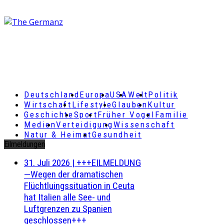
Deutschland
Europa
USA
Welt
Politik
Wirtschaft
Lifestyle
Glauben
Kultur
Geschichte
Sport
Früher Vogel
Familie
Medien
Verteidigung
Wissenschaft
Natur & Heimat
Gesundheit
Eilmeldungen
31. Juli 2026
|
+++EILMELDUNG
—Wegen der dramatischen
Flüchtluingssituation in Ceuta
hat Italien alle See- und
Luftgrenzen zu Spanien
geschlossen+++