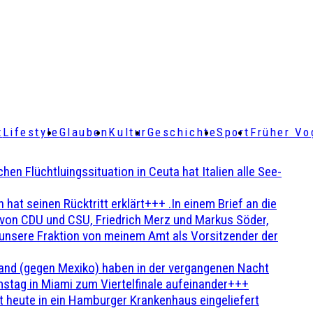
t
Lifestyle
Glauben
Kultur
Geschichte
Sport
Früher Vo
Flüchtluingssituation in Ceuta hat Italien alle See-
t seinen Rücktritt erklärt+++ .In einem Brief an die
en von CDU und CSU, Friedrich Merz und Markus Söder,
 unsere Fraktion von meinem Amt als Vorsitzender der
and (gegen Mexiko) haben in der vergangenen Nacht
stag in Miami zum Viertelfinale aufeinander+++
 heute in ein Hamburger Krankenhaus eingeliefert