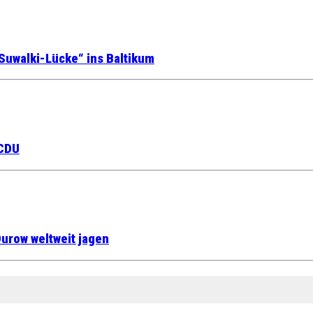
Suwalki-Lücke“ ins Baltikum
 CDU
urow weltweit jagen