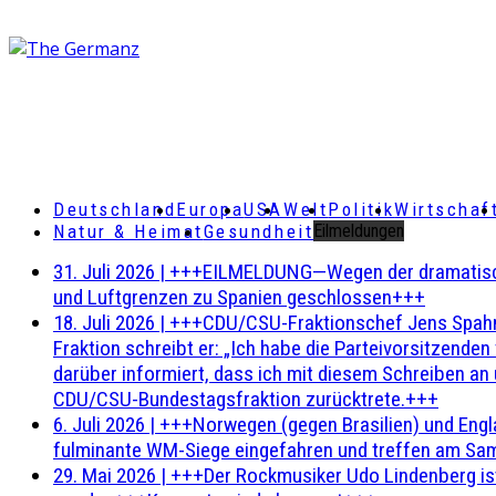
Deutschland
Europa
USA
Welt
Politik
Wirtschaf
Natur & Heimat
Gesundheit
Eilmeldungen
31. Juli 2026
|
+++EILMELDUNG—Wegen der dramatischen 
und Luftgrenzen zu Spanien geschlossen+++
18. Juli 2026
|
+++CDU/CSU-Fraktionschef Jens Spahn ha
Fraktion schreibt er: „Ich habe die Parteivorsitzend
darüber informiert, dass ich mit diesem Schreiben an
CDU/CSU-Bundestagsfraktion zurücktrete.+++
6. Juli 2026
|
+++Norwegen (gegen Brasilien) und Engl
fulminante WM-Siege eingefahren und treffen am Sam
29. Mai 2026
|
+++Der Rockmusiker Udo Lindenberg ist