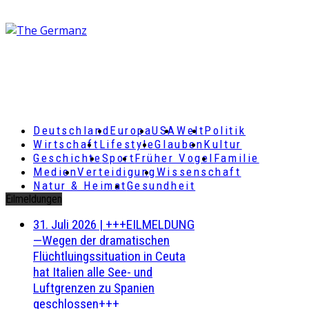
Deutschland
Europa
USA
Welt
Politik
Wirtschaft
Lifestyle
Glauben
Kultur
Geschichte
Sport
Früher Vogel
Familie
Medien
Verteidigung
Wissenschaft
Natur & Heimat
Gesundheit
Eilmeldungen
31. Juli 2026
|
+++EILMELDUNG
—Wegen der dramatischen
Flüchtluingssituation in Ceuta
hat Italien alle See- und
Luftgrenzen zu Spanien
geschlossen+++