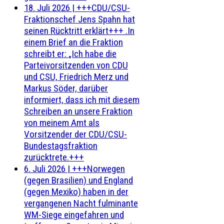
18. Juli 2026
|
+++CDU/CSU-
Fraktionschef Jens Spahn hat
seinen Rücktritt erklärt+++ .In
einem Brief an die Fraktion
schreibt er: „Ich habe die
Parteivorsitzenden von CDU
und CSU, Friedrich Merz und
Markus Söder, darüber
informiert, dass ich mit diesem
Schreiben an unsere Fraktion
von meinem Amt als
Vorsitzender der CDU/CSU-
Bundestagsfraktion
zurücktrete.+++
6. Juli 2026
|
+++Norwegen
(gegen Brasilien) und England
(gegen Mexiko) haben in der
vergangenen Nacht fulminante
WM-Siege eingefahren und