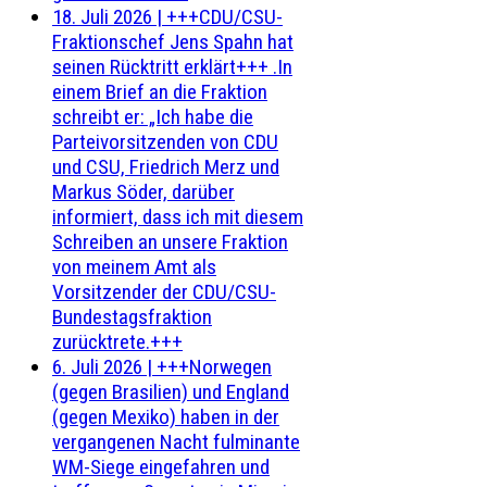
18. Juli 2026
|
+++CDU/CSU-
Fraktionschef Jens Spahn hat
seinen Rücktritt erklärt+++ .In
einem Brief an die Fraktion
schreibt er: „Ich habe die
Parteivorsitzenden von CDU
und CSU, Friedrich Merz und
Markus Söder, darüber
informiert, dass ich mit diesem
Schreiben an unsere Fraktion
von meinem Amt als
Vorsitzender der CDU/CSU-
Bundestagsfraktion
zurücktrete.+++
6. Juli 2026
|
+++Norwegen
(gegen Brasilien) und England
(gegen Mexiko) haben in der
vergangenen Nacht fulminante
WM-Siege eingefahren und