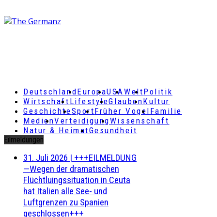
Deutschland
Europa
USA
Welt
Politik
Wirtschaft
Lifestyle
Glauben
Kultur
Geschichte
Sport
Früher Vogel
Familie
Medien
Verteidigung
Wissenschaft
Natur & Heimat
Gesundheit
Eilmeldungen
31. Juli 2026
|
+++EILMELDUNG
—Wegen der dramatischen
Flüchtluingssituation in Ceuta
hat Italien alle See- und
Luftgrenzen zu Spanien
geschlossen+++