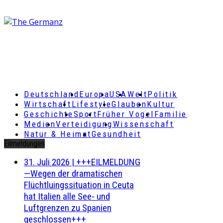
Deutschland
Europa
USA
Welt
Politik
Wirtschaft
Lifestyle
Glauben
Kultur
Geschichte
Sport
Früher Vogel
Familie
Medien
Verteidigung
Wissenschaft
Natur & Heimat
Gesundheit
Eilmeldungen
31. Juli 2026
|
+++EILMELDUNG
—Wegen der dramatischen
Flüchtluingssituation in Ceuta
hat Italien alle See- und
Luftgrenzen zu Spanien
geschlossen+++