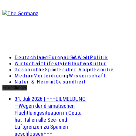
Deutschland
Europa
USA
Welt
Politik
Wirtschaft
Lifestyle
Glauben
Kultur
Geschichte
Sport
Früher Vogel
Familie
Medien
Verteidigung
Wissenschaft
Natur & Heimat
Gesundheit
Eilmeldungen
31. Juli 2026
|
+++EILMELDUNG
—Wegen der dramatischen
Flüchtluingssituation in Ceuta
hat Italien alle See- und
Luftgrenzen zu Spanien
geschlossen+++