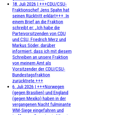
18. Juli 2026
|
+++CDU/CSU-
Fraktionschef Jens Spahn hat
seinen Rücktritt erklärt+++ .In
einem Brief an die Fraktion
schreibt er: „Ich habe die
Parteivorsitzenden von CDU
und CSU, Friedrich Merz und
Markus Söder, darüber
informiert, dass ich mit diesem
Schreiben an unsere Fraktion
von meinem Amt als
Vorsitzender der CDU/CSU-
Bundestagsfraktion
zurücktrete.+++
6. Juli 2026
|
+++Norwegen
(gegen Brasilien) und England
(gegen Mexiko) haben in der
vergangenen Nacht fulminante
WM-Siege eingefahren und