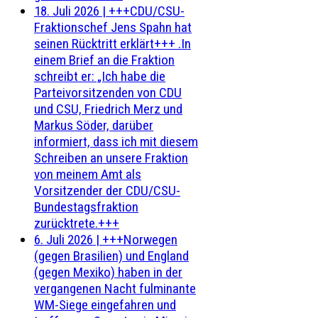
18. Juli 2026
|
+++CDU/CSU-
Fraktionschef Jens Spahn hat
seinen Rücktritt erklärt+++ .In
einem Brief an die Fraktion
schreibt er: „Ich habe die
Parteivorsitzenden von CDU
und CSU, Friedrich Merz und
Markus Söder, darüber
informiert, dass ich mit diesem
Schreiben an unsere Fraktion
von meinem Amt als
Vorsitzender der CDU/CSU-
Bundestagsfraktion
zurücktrete.+++
6. Juli 2026
|
+++Norwegen
(gegen Brasilien) und England
(gegen Mexiko) haben in der
vergangenen Nacht fulminante
WM-Siege eingefahren und