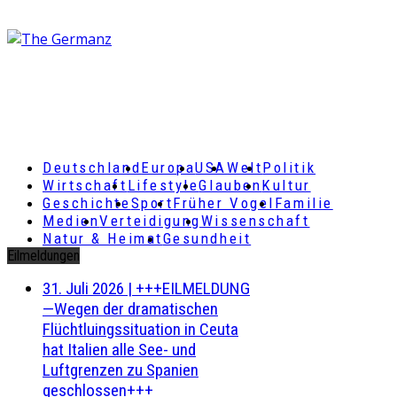
Deutschland
Europa
USA
Welt
Politik
Wirtschaft
Lifestyle
Glauben
Kultur
Geschichte
Sport
Früher Vogel
Familie
Medien
Verteidigung
Wissenschaft
Natur & Heimat
Gesundheit
Eilmeldungen
31. Juli 2026
|
+++EILMELDUNG
—Wegen der dramatischen
Flüchtluingssituation in Ceuta
hat Italien alle See- und
Luftgrenzen zu Spanien
geschlossen+++