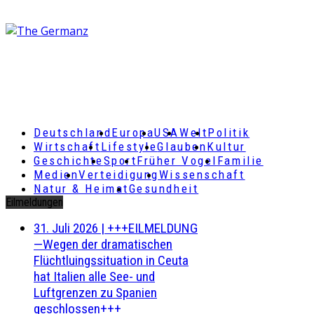
Deutschland
Europa
USA
Welt
Politik
Wirtschaft
Lifestyle
Glauben
Kultur
Geschichte
Sport
Früher Vogel
Familie
Medien
Verteidigung
Wissenschaft
Natur & Heimat
Gesundheit
Eilmeldungen
31. Juli 2026
|
+++EILMELDUNG
—Wegen der dramatischen
Flüchtluingssituation in Ceuta
hat Italien alle See- und
Luftgrenzen zu Spanien
geschlossen+++