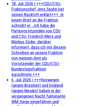
18. Juli 2026
|
+++CDU/CSU-
Fraktionschef Jens Spahn hat
seinen Rücktritt erklärt+++ .In
einem Brief an die Fraktion
schreibt er: „Ich habe die
Parteivorsitzenden von CDU
und CSU, Friedrich Merz und
Markus Söder, darüber
informiert, dass ich mit diesem
Schreiben an unsere Fraktion
von meinem Amt als
Vorsitzender der CDU/CSU-
Bundestagsfraktion
zurücktrete.+++
6. Juli 2026
|
+++Norwegen
(gegen Brasilien) und England
(gegen Mexiko) haben in der
vergangenen Nacht fulminante
WM-Siege eingefahren und