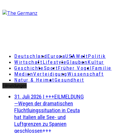
Deutschland
Europa
USA
Welt
Politik
Wirtschaft
Lifestyle
Glauben
Kultur
Geschichte
Sport
Früher Vogel
Familie
Medien
Verteidigung
Wissenschaft
Natur & Heimat
Gesundheit
Eilmeldungen
31. Juli 2026
|
+++EILMELDUNG
—Wegen der dramatischen
Flüchtluingssituation in Ceuta
hat Italien alle See- und
Luftgrenzen zu Spanien
geschlossen+++