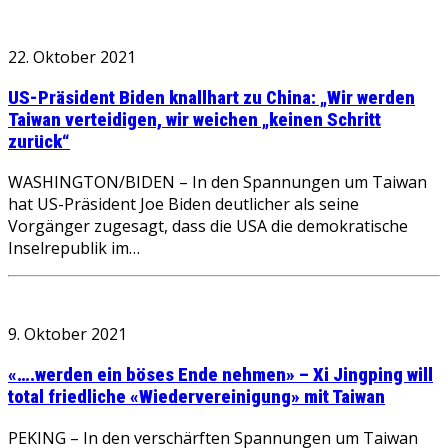
22. Oktober 2021
US-Präsident Biden knallhart zu China: „Wir werden
Taiwan verteidigen, wir weichen „keinen Schritt
zurück“
WASHINGTON/BIDEN – In den Spannungen um Taiwan
hat US-Präsident Joe Biden deutlicher als seine
Vorgänger zugesagt, dass die USA die demokratische
Inselrepublik im…
9. Oktober 2021
«….werden ein böses Ende nehmen» – Xi Jingping will
total friedliche «Wiedervereinigung» mit Taiwan
PEKING – In den verschärften Spannungen um Taiwan