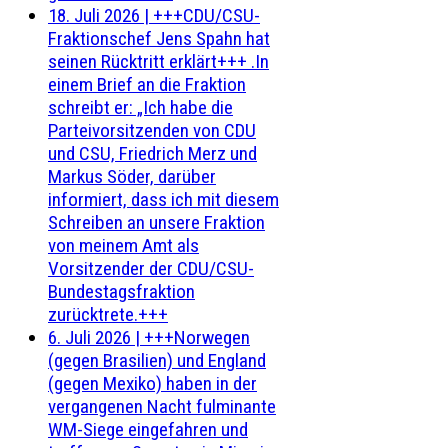
18. Juli 2026
|
+++CDU/CSU-
Fraktionschef Jens Spahn hat
seinen Rücktritt erklärt+++ .In
einem Brief an die Fraktion
schreibt er: „Ich habe die
Parteivorsitzenden von CDU
und CSU, Friedrich Merz und
Markus Söder, darüber
informiert, dass ich mit diesem
Schreiben an unsere Fraktion
von meinem Amt als
Vorsitzender der CDU/CSU-
Bundestagsfraktion
zurücktrete.+++
6. Juli 2026
|
+++Norwegen
(gegen Brasilien) und England
(gegen Mexiko) haben in der
vergangenen Nacht fulminante
WM-Siege eingefahren und